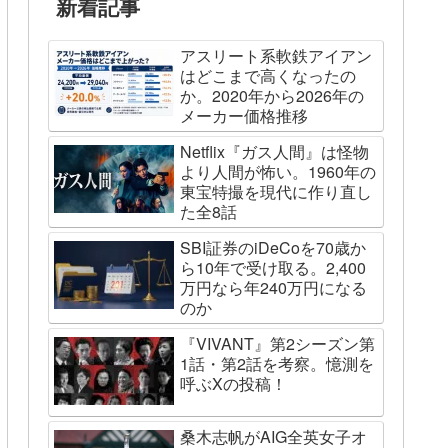
新着記事
アスリート系軟鉄アイアン
はどこまで高くなったの
か。2020年から2026年の
メーカー価格推移
Netflix『ガス人間』は怪物
より人間が怖い。1960年の
東宝特撮を現代に作り直し
た全8話
SBI証券のiDeCoを70歳か
ら10年で受け取る。2,400
万円なら年240万円になる
のか
『VIVANT』第2シーズン第
1話・第2話を考察。憶測を
呼ぶXの投稿！
桑木志帆がAIG全英女子オ