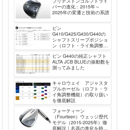
ブリヂストンゴルフドライ
バーの進化：2015年～
2025年の変遷と技術の系譜
ピン
G410/G425/G430/G440の
シャフトスリーブポジショ
ン（ロフト・ライ角調整機
能）について
ピン G440の純正シャフト
ALTA JCB BLUEの振動数を
測ってみました
キャロウェイ アジャスタ
ブルホーゼル（ロフト・ラ
イ角調整機能）の取り扱い
を徹底解説
フォーティーン
（Fourteen）ウェッジ歴代
モデル（2015-2025年）徹
底解説｜名器の進化を時系