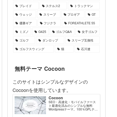
プレイド
ステルス2
トラックマン
ウェッジ
スリーブ
プロギア
GT
優勝ギア
フジクラ
FOREATHLETE 55
ミズノ
G425
ゴルフQ&A
女子ゴルフ
ゴルフ
ダンロップ
スリーブ互換性
ゴルフスウィング
猫
石川遼
無料テーマ Cocoon
このサイトはシンプルなデザインの
Cocoonを使用しています。
Cocoon
SEO・高速化・モバイルファース
ト最適化済みのシンプルな無料
Wordpressテーマ。100％GPLテー
マです。