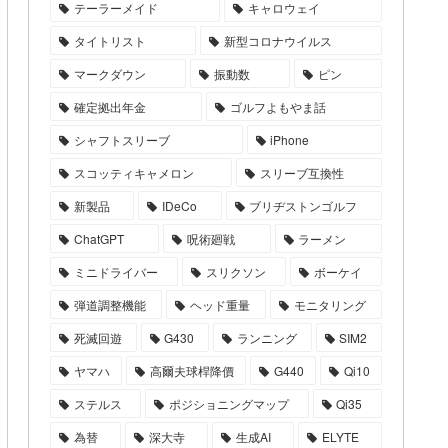
テーラーメイド
キャロウェイ
タイトリスト
新型コロナウイルス
マークダウン
振動数
ピン
確定拠出年金
ゴルフよもやま話
シャフトスリーブ
iPhone
スコッティキャメロン
スリーブ互換性
新製品
IDeCo
ブリヂストンゴルフ
ChatGPT
呪術廻戦
ラーメン
ミニドライバー
スリクソン
ボーケイ
弾道調整機能
ヘッド重量
モニタリング
死滅回遊
G430
ランニング
SIM2
ヤマハ
高爾夫球桿降價
G440
Qi10
ステルス
ポジショニングマップ
Qi35
為替
深大寺
生成AI
ELYTE