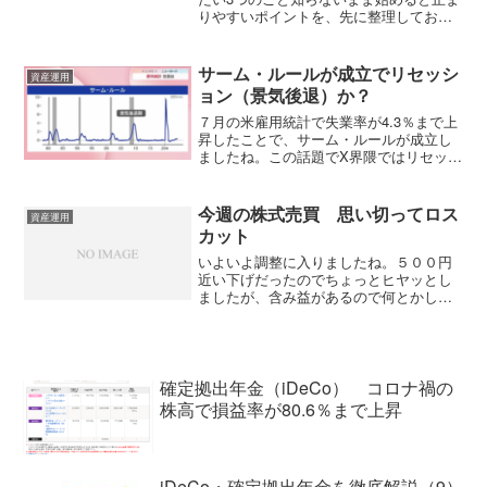
りやすいポイントを、先に整理しておき
ましょうiDeCoは、制度を理解することよ
りも、申し込みの直前で手が止まること
のほうが多い制度です。資料請求までは
サーム・ルールが成立でリセッシ
資産運用
進めても、そのあ...
ョン（景気後退）か？
７月の米雇用統計で失業率が4.3％まで上
昇したことで、サーム・ルールが成立し
ましたね。この話題でX界隈ではリセッシ
ョン入りか？とざわついています。サー
ム・ルールとはＦＲＢの元エコノミスト
のサーム氏が考案したリセッション開始
今週の株式売買 思い切ってロス
資産運用
の目安で、失業率の...
カット
いよいよ調整に入りましたね。５００円
近い下げだったのでちょっとヒヤッとし
ましたが、含み益があるので何とかしの
げました。ＮＹダウも軟調だし、利上げ
懸念はまだあるのでしばらくは調整が続
きそうですね。ただ、選挙まではなんと
か踏ん張ってくれるような...
確定拠出年金（iDeCo） コロナ禍の
株高で損益率が80.6％まで上昇
iDeCo・確定拠出年金を徹底解説（9）