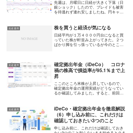
先週は、月曜日に日経が大きく下落（日
銀ショック）したので、プレイドも被害
を待逃れず連れ安しましたね。円キャリ
ートレードによる株売りなのですぐに戻
ると思い、月曜日の安いところで買い増
ししました。しかし、南海トラフ地震が
株を買うと経済が気になる
資産運用
あったし、3連休もあるの...
日経平均が１万４０００円台になると買
っていた株が軒並み上がってきた。２つ
ばかり脚を引っ張っているが今のところ
運用はプラスに転じた。毎日、日本経済
新聞は目を通していたが株を買ってから
は読む時間が長くなった。でも、サンス
ポと日刊スポーツを読む時...
確定拠出年金（iDeCo） コロナ
資産運用
禍の株高で損益率が95.1％まで上
昇
ここのところ米株が上昇しているので、
確定拠出年金の運用実績がどうなってい
るか確認してみました。すると、前回の
80.6％からさらに上昇して95.1％になっ
ていました。あと少しで、拠出金と損益
が同じになりそうです。そこで、今日は
iDeCo・確定拠出年金を徹底解説
資産運用
日本国内の投資す...
（6）申し込み前に、これだけは
確認しておきたい3つのこと
申し込み前に、これだけは確認しておき
たい3つのこと知らないまま始めると止ま