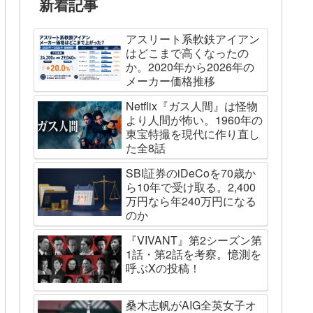
新着記事
アスリート系軟鉄アイアン
はどこまで高くなったの
か。2020年から2026年の
メーカー価格推移
Netflix『ガス人間』は怪物
より人間が怖い。1960年の
東宝特撮を現代に作り直し
た全8話
SBI証券のiDeCoを70歳か
ら10年で受け取る。2,400
万円なら年240万円になる
のか
『VIVANT』第2シーズン第
1話・第2話を考察。憶測を
呼ぶXの投稿！
桑木志帆がAIG全英女子オ