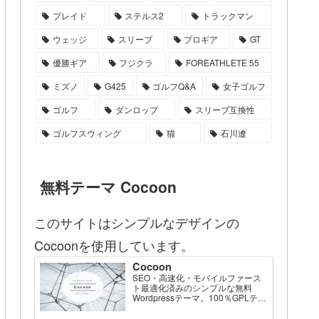
プレイド
ステルス2
トラックマン
ウェッジ
スリーブ
プロギア
GT
優勝ギア
フジクラ
FOREATHLETE 55
ミズノ
G425
ゴルフQ&A
女子ゴルフ
ゴルフ
ダンロップ
スリーブ互換性
ゴルフスウィング
猫
石川遼
無料テーマ Cocoon
このサイトはシンプルなデザインの
Cocoonを使用しています。
Cocoon
SEO・高速化・モバイルファース
ト最適化済みのシンプルな無料
Wordpressテーマ。100％GPLテー
マです。