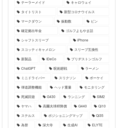
テーラーメイド
キャロウェイ
タイトリスト
新型コロナウイルス
マークダウン
振動数
ピン
確定拠出年金
ゴルフよもやま話
シャフトスリーブ
iPhone
スコッティキャメロン
スリーブ互換性
新製品
IDeCo
ブリヂストンゴルフ
ChatGPT
呪術廻戦
ラーメン
ミニドライバー
スリクソン
ボーケイ
弾道調整機能
ヘッド重量
モニタリング
死滅回遊
G430
ランニング
SIM2
ヤマハ
高爾夫球桿降價
G440
Qi10
ステルス
ポジショニングマップ
Qi35
為替
深大寺
生成AI
ELYTE