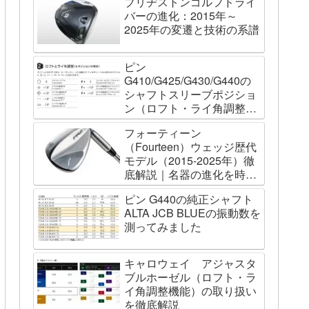
ブリヂストンゴルフドライ
バーの進化：2015年～
2025年の変遷と技術の系譜
ピン
G410/G425/G430/G440の
シャフトスリーブポジショ
ン（ロフト・ライ角調整機
能）について
フォーティーン
（Fourteen）ウェッジ歴代
モデル（2015-2025年）徹
底解説｜名器の進化を時系
列で辿る
ピン G440の純正シャフト
ALTA JCB BLUEの振動数を
測ってみました
キャロウェイ アジャスタ
ブルホーゼル（ロフト・ラ
イ角調整機能）の取り扱い
を徹底解説