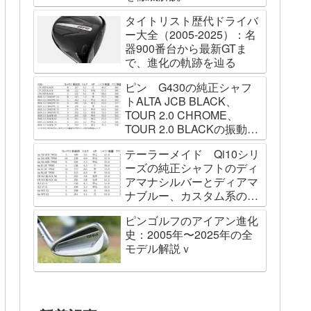
タイトリスト歴代ドライバ
ー大全（2005-2025）：名
器900番台から最新GTま
で、進化の軌跡を辿る
ピン G430の純正シャフ
トALTA JCB BLACK、
TOUR 2.0 CHROME、
TOUR 2.0 BLACKの振動数
を測ってみました
テーラーメイド Qi10シリ
ーズの純正シャフトのディ
アマナシルバーとディアマ
ナブルー、カスタム系の
SPEEDER NK BLACK、
ピンゴルフのアイアン進化
TOUR AD VF、Diamana
史：2005年〜2025年の全
WBの振動数を測ってみた
モデル解説ｖ