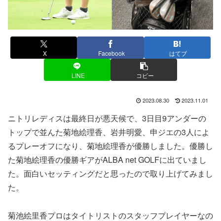
X
Facebook
はてブ
LINE
コピー
2023.08.30
2023.11.01
ニトリレディスは最終日が悪天候で、3日目9アンダーの
トップで並んた菊地絵理香、岩井明愛、申ジエの3人によ
るプレーオフになり、菊地絵理香が優勝しました。優勝し
た菊地絵理香の優勝ギアがALBA net GOLFに出ていまし
た。面白いセッティングだと思ったので取り上げてみまし
た。
菊池絵里香プロはタイトリストのスタッフプレイヤーなの