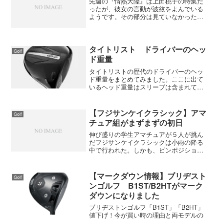
先週の『情熱大陸』は上田桃子の特集だ
ったが、彼女の言動が波紋をよんでいる
ようです。その部分は見ていなかったの
ですが、あとで動画で確認しましたが確
かにあれはいただけない。彼女のブログ
にたくさんの批判が書き込まれて、一時
はサーバーに繋がらなかっ...
タイトリスト ドライバーのヘッ
Golf
ド重量
タイトリストの歴代のドライバーのヘッ
ド重量をまとめてみました。ここに出て
いるヘッド重量はスリーブは含まれてい
ません。また、ヘッドには個体差がある
ので多少の誤差はあります。あくまでも
参考程度に見ていただければと思いま
【フジサンケイクラシック】アマ
Golf
す。歴代のヘッド重量を見る...
チュア組がまずまずの初日
伸び盛りの学生アマチュアが５人が挑ん
だフジサンケイクラシックは小雨の降る
中で行われた。しかも、ピンポジション
が初日から厳しくてトップのスコアが４
アンダーとちょっと伸びなかった。そん
な中、アマチュアでもっとも注目される
【マークダウン情報】ブリヂスト
Golf
石川遼が首位から３打差の...
ンゴルフ B1ST/B2HTがマーク
ダウンになりました
ブリヂストンゴルフ「B1ST」「B2HT」
値下げ！今が買い時の理由と両モデルの