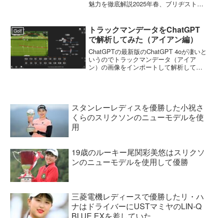
魅力を徹底解説2025年春、ブリヂストン
ゴルフの最新ドライバー「B1ST」
「B2HT」がマークダウン（値下げ）とな
りました。これを機に、両モデルの特徴
トラックマンデータをChatGPT
Golf
や選び方、そ...
で解析してみた（アイアン編）
ChatGPTの最新版のChatGPT 4oが凄いと
いうのでトラックマンデータ（アイア
ン）の画像をインポートして解析しても
らいました。解析してもらったトラック
マンデータの画像が以下の通りです。や
やアウトサイドインの軌道でフェースが
開いてしま...
スタンレーレディスを優勝した小祝さ
くらのスリクソンのニューモデルを使
用
19歳のルーキー尾関彩美悠はスリクソ
ンのニューモデルを使用して優勝
三菱電機レディースで優勝したリ・ハ
ナはドライバーにUSTマミヤのLIN-Q
BLUE EXを差していた