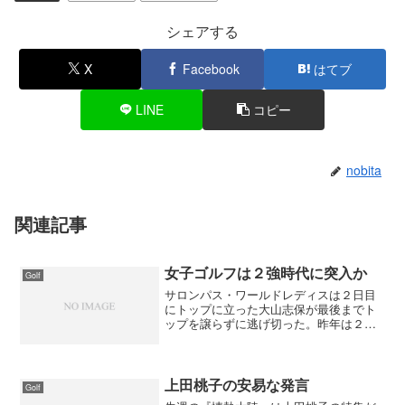
シェアする
X
Facebook
はてブ
LINE
コピー
nobita
関連記事
女子ゴルフは２強時代に突入か
Golf
サロンパス・ワールドレディスは２日目
にトップに立った大山志保が最後までト
ップを譲らずに逃げ切った。昨年は２勝
しかできなかったが、宮里藍がアメリカ
ツアーに参戦した今なら大山がトップを
狙える。昨年のデータを見てもバディー
数とパーオン率はトップ。...
上田桃子の安易な発言
Golf