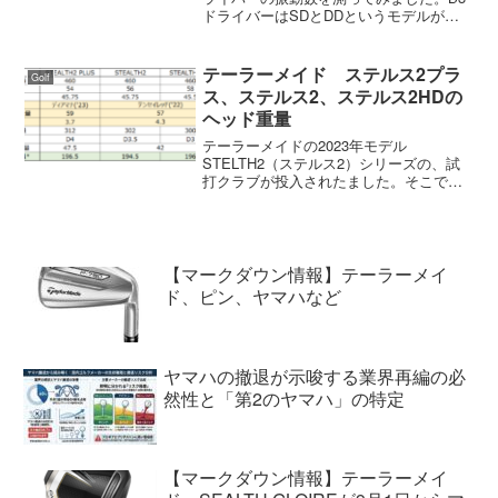
ドライバーはSDとDDというモデルがあ
りますがシャフトは共通でTENSEI BS
RED 40が装着されています。ブリヂスト
ンゴルフもTENSEIブランドを装着...
テーラーメイド ステルス2プラ
Golf
ス、ステルス2、ステルス2HDの
ヘッド重量
テーラーメイドの2023年モデル
STELTH2（ステルス2）シリーズの、試
打クラブが投入されたました。そこで、
いつものようにステルス2プラス、ステル
ス2、ステルス2HDのヘッド重量を測って
みました。また、2022年モデルのステル
スシリーズと...
【マークダウン情報】テーラーメイ
ド、ピン、ヤマハなど
ヤマハの撤退が示唆する業界再編の必
然性と「第2のヤマハ」の特定
【マークダウン情報】テーラーメイ