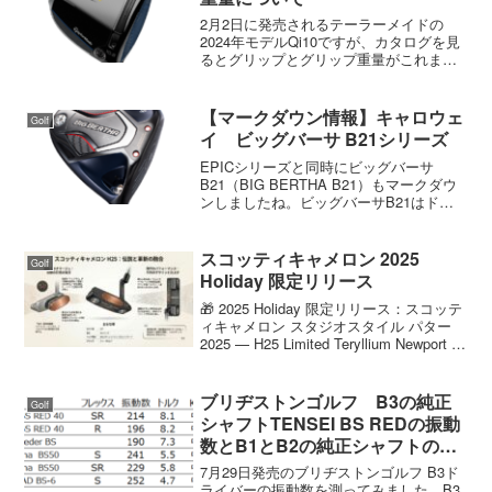
2月2日に発売されるテーラーメイドの
2024年モデルQi10ですが、カタログを見
るとグリップとグリップ重量がこれまで
と違っていました。グリップはラムキン
からゴルフプライドに、重量は統一にこ
このところテーラーメイドの純正グリッ
【マークダウン情報】キャロウェ
Golf
プはラムキンでし...
イ ビッグバーサ B21シリーズ
EPICシリーズと同時にビッグバーサ
B21（BIG BERTHA B21）もマークダウ
ンしましたね。ビッグバーサB21はドロ
ーバイアス系のシリーズになります。
EPICシリーズの中ではEPIC MAX fastが
ドローバイアス系ですが、重量が...
スコッティキャメロン 2025
Golf
Holiday 限定リリース
🎁 2025 Holiday 限定リリース：スコッテ
ィキャメロン スタジオスタイル パター
2025 — H25 Limited Teryllium Newport 2
世のゴルファーを魅了し続けるスコッテ
ィキャメロンが、2025年ホリデーシ...
ブリヂストンゴルフ B3の純正
Golf
シャフトTENSEI BS REDの振動
数とB1とB2の純正シャフトの振
動数
7月29日発売のブリヂストンゴルフ B3ド
ライバーの振動数を測ってみました。B3