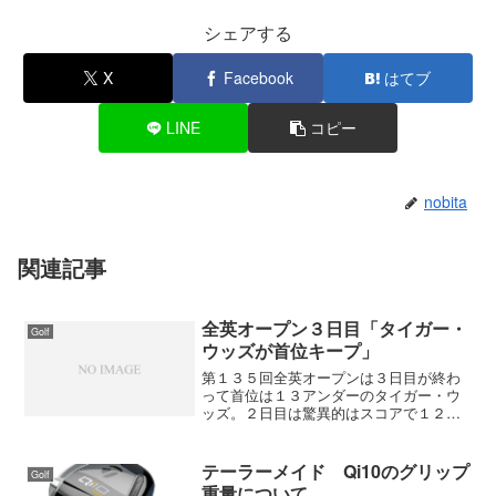
シェアする
X
Facebook
はてブ
LINE
コピー
nobita
関連記事
全英オープン３日目「タイガー・
Golf
ウッズが首位キープ」
第１３５回全英オープンは３日目が終わ
って首位は１３アンダーのタイガー・ウ
ッズ。２日目は驚異的はスコアで１２ア
ンダーまで伸ばしたが、３日目は苦しい
ゴルフで１アンダー伸ばしただけ。しか
し、追い上げる選手も届かずにタイガ
テーラーメイド Qi10のグリップ
Golf
ー・ウッズが首位をキープ。...
重量について