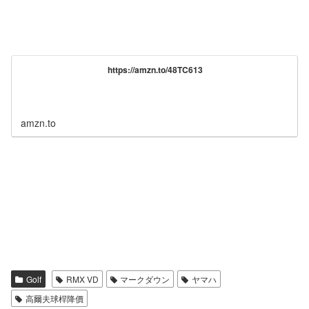
https://amzn.to/48TC613
amzn.to
Golf
RMX VD
マークダウン
ヤマハ
高爾夫球桿降價