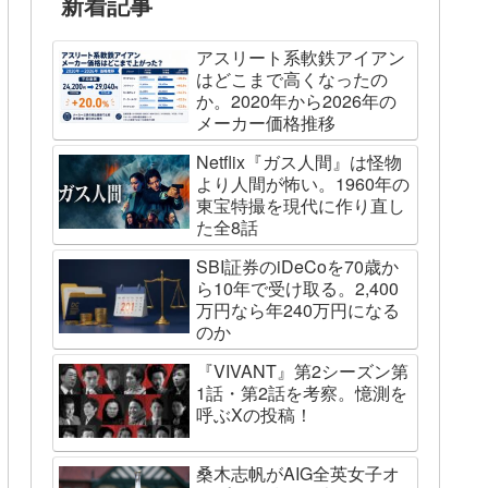
新着記事
アスリート系軟鉄アイアン
はどこまで高くなったの
か。2020年から2026年の
メーカー価格推移
Netflix『ガス人間』は怪物
より人間が怖い。1960年の
東宝特撮を現代に作り直し
た全8話
SBI証券のiDeCoを70歳か
ら10年で受け取る。2,400
万円なら年240万円になる
のか
『VIVANT』第2シーズン第
1話・第2話を考察。憶測を
呼ぶXの投稿！
桑木志帆がAIG全英女子オ