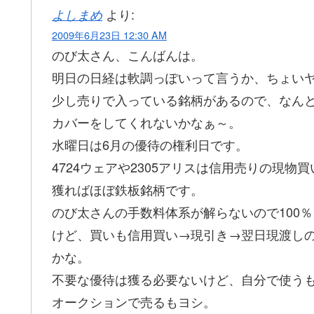
より:
よしまめ
2009年6月23日 12:30 AM
のび太さん、こんばんは。
明日の日経は軟調っぽいって言うか、ちょい
少し売りで入っている銘柄があるので、なん
カバーをしてくれないかなぁ～。
水曜日は6月の優待の権利日です。
4724ウェアや2305アリスは信用売りの現物
獲ればほぼ鉄板銘柄です。
のび太さんの手数料体系が解らないので100
けど、買いも信用買い→現引き→翌日現渡し
かな。
不要な優待は獲る必要ないけど、自分で使う
オークションで売るもヨシ。