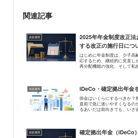
関連記事
2025年年金制度改正
資産運用
する改正の施行日につ
はじめに年金制度は、少子高
応するため、継続的に見直し
再分配機能の強化、そして私的
iDeCo・確定拠出年
資産運用
掛金はいくらにするべきか？無
直前で急に迷いやすくなるの
るあいだは前向きでも、いざ金
確定拠出年金（iDeCo
資産運用