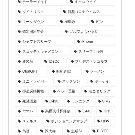
テーラーメイド
キャロウェイ
タイトリスト
新型コロナウイルス
マークダウン
振動数
ピン
確定拠出年金
ゴルフよもやま話
シャフトスリーブ
iPhone
スコッティキャメロン
スリーブ互換性
新製品
IDeCo
ブリヂストンゴルフ
ChatGPT
呪術廻戦
ラーメン
ミニドライバー
スリクソン
ボーケイ
弾道調整機能
ヘッド重量
モニタリング
死滅回遊
G430
ランニング
SIM2
ヤマハ
高爾夫球桿降價
G440
Qi10
ステルス
ポジショニングマップ
Qi35
為替
深大寺
生成AI
ELYTE