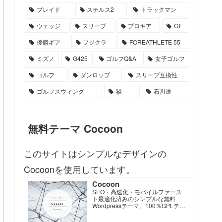
プレイド
ステルス2
トラックマン
ウェッジ
スリーブ
プロギア
GT
優勝ギア
フジクラ
FOREATHLETE 55
ミズノ
G425
ゴルフQ&A
女子ゴルフ
ゴルフ
ダンロップ
スリーブ互換性
ゴルフスウィング
猫
石川遼
無料テーマ Cocoon
このサイトはシンプルなデザインの
Cocoonを使用しています。
Cocoon
SEO・高速化・モバイルファース
ト最適化済みのシンプルな無料
Wordpressテーマ。100％GPLテー
マです。