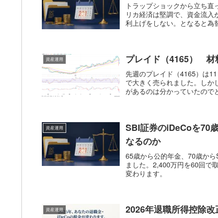
トラップショックから立ち直
リカ経済は堅調で、資金流入
利上げをしない。となると為替
プレイド（4165） 
資産運用
先週のプレイド（4165）は
で大きく売られました。しか
があるのは分かっていたのでど
SBI証券のiDeCoを7
資産運用
なるのか
65歳から公的年金、70歳から
ました。2,400万円を60回
変わります。
2026年退職所得控除改
資産運用