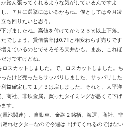
とか踏ん張ってくれるような気がしているんですよ
うし、７月に選挙にはいるかもね。僕としては今月凌
く立ち回りたいと思う。
下げましたね。高値を付けてから２３％以上下落。
たでしょう。貸借倍率は0.71と相変わらず売りです
が増えているのとでそろそろ天井かも。まあ、これほ
るだけですけどね。
をロスカットしました。で、ロスカットしました。ち
かったけど売ったらサッパリしました。サッパリした
を利益確定して１／３は戻しました。それと、太平洋
運、商社、非鉄金属。買ったタイミングが悪くて下げ
います。
（電池関連）、自動車、金融２銘柄、海運、商社、非
は出遅れセクターなので今週は上げてくれるのではない