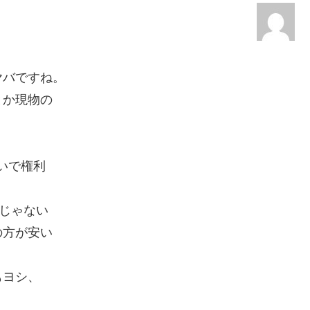
ヤバですね。
とか現物の
買いで権利
％じゃない
の方が安い
もヨシ、