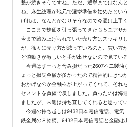
整が続きそうですね。ただ、選挙まではなん
ね。麻生総理が地元で選挙準備を始めたとい
げれば、なんとかなりそうなので今週は上手
ここまで株価を引っ張ってきたＧＳユアサが
今まで踏み上げられていた売り方はスッキリし
が、徐々に売り方が減っているのと、買い方
ど値動きが激しいと手が出せないので見てい
今週はずーっと含み損だった2607不二製油
ょっと損失金額が多かったので精神的にきつ
おかげなのか金融株が上がってくれて、それ
セメントを買値で戻しました。買ったのは海
ましたが、来週は持ち直してくれると思って
今週の持ち越しは9432日本電信電話、電気
鉄金属の８銘柄。9432日本電信電話と金融