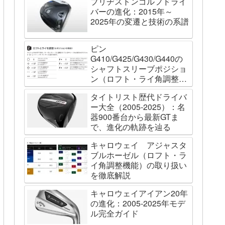
ブリヂストンゴルフドライ
バーの進化：2015年～
2025年の変遷と技術の系譜
ピン
G410/G425/G430/G440の
シャフトスリーブポジショ
ン（ロフト・ライ角調整機
能）について
タイトリスト歴代ドライバ
ー大全（2005-2025）：名
器900番台から最新GTま
で、進化の軌跡を辿る
キャロウェイ アジャスタ
ブルホーゼル（ロフト・ラ
イ角調整機能）の取り扱い
を徹底解説
キャロウェイアイアン20年
の進化：2005-2025年モデ
ル完全ガイド