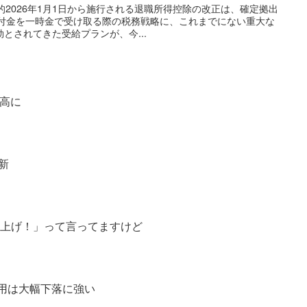
目的2026年1月1日から施行される退職所得控除の改正は、確定拠出
齢給付金を一時金で受け取る際の税務戦略に、これまでにない重大な
とされてきた受給プランが、今...
株高に
新
価爆上げ！」って言ってますけど
運用は大幅下落に強い