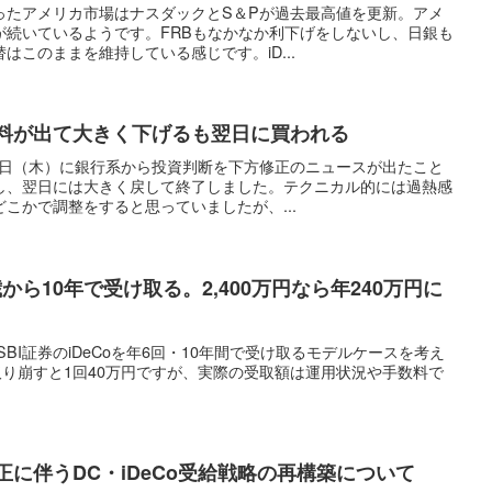
ったアメリカ市場はナスダックとS＆Pが過去最高値を更新。アメ
が続いているようです。FRBもなかなか利下げをしないし、日銀も
はこのままを維持している感じです。iD...
材料が出て大きく下げるも翌日に買われる
11日（木）に銀行系から投資判断を下方修正のニュースが出たこと
し、翌日には大きく戻して終了しました。テクニカル的には過熱感
こかで調整をすると思っていましたが、...
0歳から10年で受け取る。2,400万円なら年240万円に
SBI証券のiDeCoを年6回・10年間で受け取るモデルケースを考え
で取り崩すと1回40万円ですが、実際の受取額は運用状況や手数料で
正に伴うDC・iDeCo受給戦略の再構築について