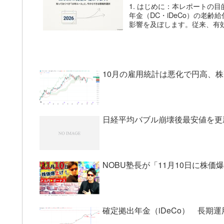
1. はじめに：本レポートの
年金（DC・iDeCo）の老
影響を及ぼします。従来、有効
10月の雇用統計は悪化で円高、
日経平均バブル崩壊後最安値を更
NOBU塾長が「11月10日に株
確定拠出年金（iDeCo） 長期