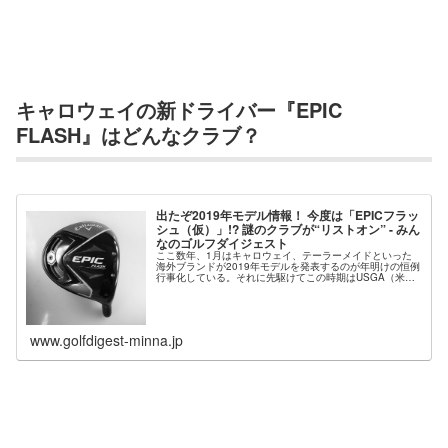
キャロウェイの新ドライバー『EPIC
FLASH』はどんなクラブ？
出たぞ2019年モデル情報！ 今度は「EPICフラッ
シュ（仮）」!? 謎のクラブが“リストオン” - みん
なのゴルフダイジェスト
ここ数年、1月はキャロウェイ、テーラーメイドといった
海外ブランドが2019年モデルを発表するのが年明けの恒例
行事化している。それに先駆けてこの時期はUSGA（米国
ゴルフ協会）の「適合リスト」に掲載されるのだが……今
日、キャロウェイの最新モデ...
www.golfdigest-minna.jp