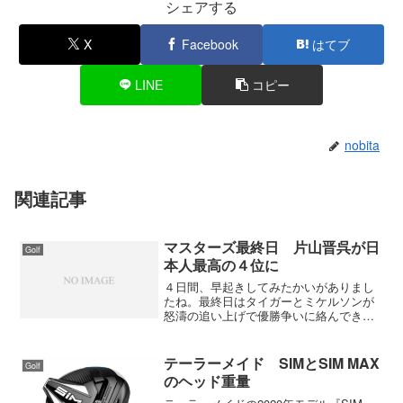
シェアする
X
Facebook
はてブ
LINE
コピー
nobita
関連記事
マスターズ最終日 片山晋呉が日
Golf
本人最高の４位に
４日間、早起きしてみたかいがありまし
たね。最終日はタイガーとミケルソンが
怒濤の追い上げで優勝争いに絡んでき
た。しかし、１７番と１８番で崩れて万
事休す。その代わり片山晋呉が見せてく
れた。１５番では短いバーディーパット
テーラーメイド SIMとSIM MAX
Golf
を外した時はガッカリしたけ...
のヘッド重量