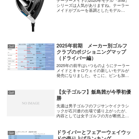
テーラーメイドの2020年モデル『SIM』
シリーズは人気がありますね。テーラー
メイドがブルーを基調としたモデル
（SLDR、JET SPEED）は低スピンが行
き過ぎたところがありましたが、SIMは
ちょっと違うようです。SIMシリーズ
は、アベレ...
2025年前期 メーカー別ゴルフ
Golf
クラブのポジショニングマップ
（ドライバー編）
2025年の前半はいつものようにテーラー
メイドとキャロウェイの新しいモデルが
発売になりました。そこに、ピンも加わ
り3大メーカーがそろい踏みで試打コーナ
ーも大賑わいでした。この後はしばらく
新製品の発売はなく年後半に国産メーカ
【女子ゴルフ】飯島茜が今季初優
Golf
ーが発売すると思い...
勝
先週は男子ゴルフのフジサンケイクラシ
ックが石川遼の出場で盛り上がったが、
内容としては女子ゴルフの方が断然上。
僕は見逃してしまったが、ゴルフ５レデ
ィスの最終日は飯島茜と横峯さくらが１
０アンダーで並んでプレーオフ。プレー
ドライバーとフェアーウェイウッ
Golf
オフ４ホール目で飯島茜が...
ドの売り上げランキング