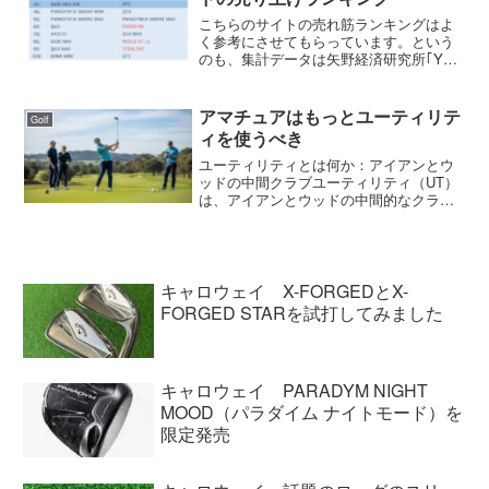
こちらのサイトの売れ筋ランキングはよ
く参考にさせてもらっています。という
のも、集計データは矢野経済研究所｢YPS
ゴルフデータ｣を使っているからです。
『◯◯ゴルフの売上ランキング！』はそ
の企業の売上データだけで、地域によっ
アマチュアはもっとユーティリテ
Golf
てデータに偏りがあり...
ィを使うべき
ユーティリティとは何か：アイアンとウ
ッドの中間クラブユーティリティ（UT）
は、アイアンとウッドの中間的なクラブ
です。外見はウッド（フェアウェイウッ
ド）に似ていますが、構造や飛距離性能
はアイアンに近いため、「レスキューク
ラブ」とも呼ばれます。...
キャロウェイ X-FORGEDとX-
FORGED STARを試打してみました
キャロウェイ PARADYM NIGHT
MOOD（パラダイム ナイトモード）を
限定発売