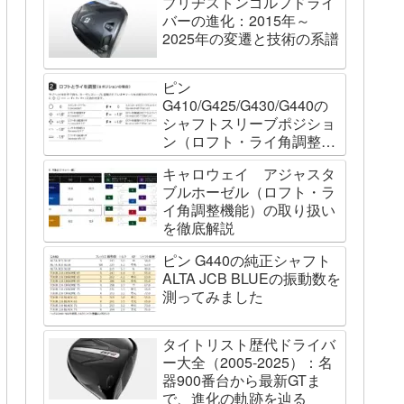
ブリヂストンゴルフドライ
バーの進化：2015年～
2025年の変遷と技術の系譜
ピン
G410/G425/G430/G440の
シャフトスリーブポジショ
ン（ロフト・ライ角調整機
能）について
キャロウェイ アジャスタ
ブルホーゼル（ロフト・ラ
イ角調整機能）の取り扱い
を徹底解説
ピン G440の純正シャフト
ALTA JCB BLUEの振動数を
測ってみました
タイトリスト歴代ドライバ
ー大全（2005-2025）：名
器900番台から最新GTま
で、進化の軌跡を辿る