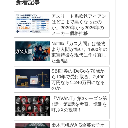
新着記事
アスリート系軟鉄アイアン
はどこまで高くなったの
か。2020年から2026年の
メーカー価格推移
Netflix『ガス人間』は怪物
より人間が怖い。1960年の
東宝特撮を現代に作り直し
た全8話
SBI証券のiDeCoを70歳か
ら10年で受け取る。2,400
万円なら年240万円になる
のか
『VIVANT』第2シーズン第
1話・第2話を考察。憶測を
呼ぶXの投稿！
桑木志帆がAIG全英女子オ