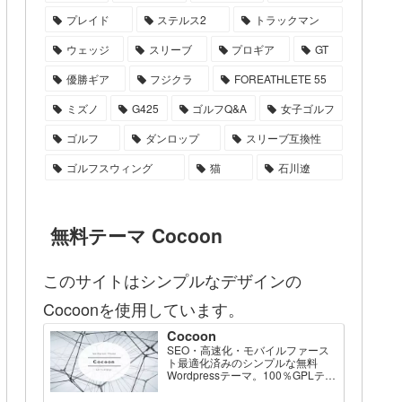
プレイド
ステルス2
トラックマン
ウェッジ
スリーブ
プロギア
GT
優勝ギア
フジクラ
FOREATHLETE 55
ミズノ
G425
ゴルフQ&A
女子ゴルフ
ゴルフ
ダンロップ
スリーブ互換性
ゴルフスウィング
猫
石川遼
無料テーマ Cocoon
このサイトはシンプルなデザインの
Cocoonを使用しています。
Cocoon
SEO・高速化・モバイルファース
ト最適化済みのシンプルな無料
Wordpressテーマ。100％GPLテー
マです。