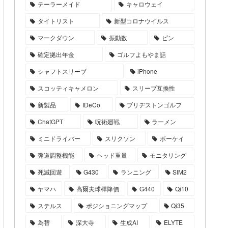
テーラーメイド
キャロウェイ
タイトリスト
新型コロナウイルス
マークダウン
振動数
ピン
確定拠出年金
ゴルフよもやま話
シャフトスリーブ
iPhone
スコッティキャメロン
スリーブ互換性
新製品
IDeCo
ブリヂストンゴルフ
ChatGPT
呪術廻戦
ラーメン
ミニドライバー
スリクソン
ボーケイ
弾道調整機能
ヘッド重量
モニタリング
死滅回遊
G430
ランニング
SIM2
ヤマハ
高爾夫球桿降價
G440
Qi10
ステルス
ポジショニングマップ
Qi35
為替
深大寺
生成AI
ELYTE