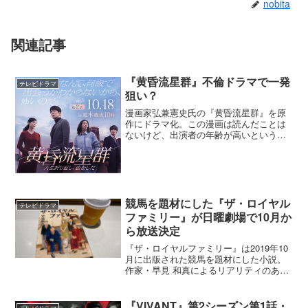
nobita
関連記事
『黄昏流星群』不倫ドラマで一発
テレビドラマ
狙い？
漫画家弘兼憲史氏の『黄昏流星群』を原
作にドラマ化。この漫画は読んだことは
ないけど、出演者の年齢が高いという事
と、ベタな不倫ドラマということで見て
みた。ものすごく雑で強引な第一話に笑
った第一話は、佐々木蔵之介が演じる瀧
沢完治と、黒木瞳が演じる...
競馬を題材にした『ザ・ロイヤル
テレビドラマ
ファミリー』が日曜劇場で10月か
ら放送決定
『ザ・ロイヤルファミリー』は2019年10
月に出版された競馬を題材にした小説。
作家・早見 和真によるリアリティのある
競馬小説だったので僕も翌年に読んだ。
それが、6年の月日を経て映像化される。
日曜劇場というと最近では「VIVANT」
『VIVANT』第2シーズン第1話・