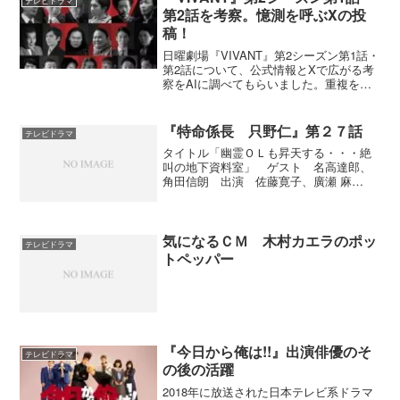
テレビドラマ
「御上先生...
第2話を考察。憶測を呼ぶXの投
稿！
日曜劇場『VIVANT』第2シーズン第1話・
第2話について、公式情報とXで広がる考
察をAIに調べてもらいました。重複を整
理し、確定情報、有力な推測、妄想とし
て面白い説に分けています。
『特命係長 只野仁』第２７話
テレビドラマ
タイトル「幽霊ＯＬも昇天する・・・絶
叫の地下資料室」 ゲスト 名高達郎、
角田信朗 出演 佐藤寛子、廣瀬 麻
衣、 電王堂・営業三課の部長梶原（名
高達郎）はやり手で仕事が出来るが敵も
おおい。そんな梶原を襲う不審な出来
事。時期を同じくして、電王堂...
気になるＣＭ 木村カエラのポッ
テレビドラマ
トペッパー
『今日から俺は!!』出演俳優のそ
テレビドラマ
の後の活躍
2018年に放送された日本テレビ系ドラマ