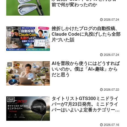
前で何が変わったのか
2026.07.24
挫折しかけたブログの自動投稿、
AI
Claude Codeに丸投げしたら全部
片づいた話
2026.07.24
AIを普段から使うにはどうすれば
AI
いいのか。僕は「AI×趣味」から
だと思う
2026.07.22
タイトリストGTS300ミニドライ
Golf
バーが7月23日発売。ミニドライ
バーはいよいよ定番カテゴリーに
なる
2026.07.16