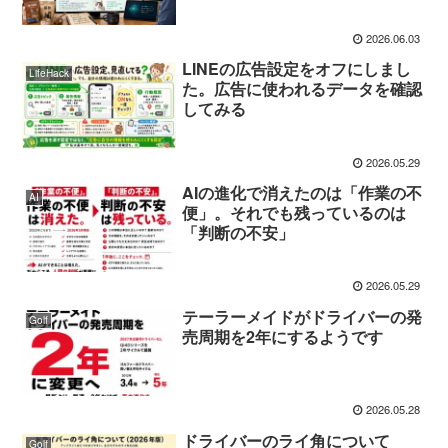
2026.06.03
LINEの広告設定をオフにしまし
LifeHack
た。広告に使われるデータを確認
してみる
2026.05.29
AIの進化で消えたのは「作業の不
AI
便」。それでも残っているのは
「判断の不安」
2026.05.29
テーラーメイドがドライバーの発
Golf
売周期を2年にするようです
2026.05.28
ドライバーのライ角について
Golf