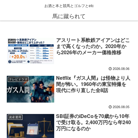
お酒と本と競馬とゴルフとetc
馬に蹴られて
アスリート系軟鉄アイアンはどこ
Golf
まで高くなったのか。2020年か
ら2026年のメーカー価格推移
2026.08.06
Netflix『ガス人間』は怪物より人
テレビドラマ
間が怖い。1960年の東宝特撮を
現代に作り直した全8話
2026.08.05
SBI証券のiDeCoを70歳から10年
資産運用
で受け取る。2,400万円なら年240
万円になるのか