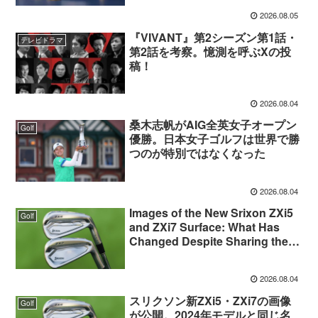
2026.08.05
『VIVANT』第2シーズン第1話・
テレビドラマ
第2話を考察。憶測を呼ぶXの投
稿！
2026.08.04
桑木志帆がAIG全英女子オープン
Golf
優勝。日本女子ゴルフは世界で勝
つのが特別ではなくなった
2026.08.04
Images of the New Srixon ZXi5
Golf
and ZXi7 Surface: What Has
Changed Despite Sharing the
Same Names as the 2024
Models?
2026.08.04
スリクソン新ZXi5・ZXi7の画像
Golf
が公開。2024年モデルと同じ名