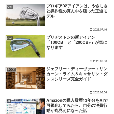
プロギア02アイアンは、やさしさ
Golf
と操作性の真ん中を狙った王道モ
デル
2026.07.16
ブリヂストンの新アイアン
Golf
「100CB」と「200CB+」が気に
なります
2026.07.06
ジェフリー・ディーヴァー：リン
BOOK
カーン・ライム＆キャサリン・ダ
ンスシリーズ完全ガイド
2026.06.06
Amazonの購入履歴13年分をAIで
AI
可視化してみたら、自分の消費行
動が丸見えになった話