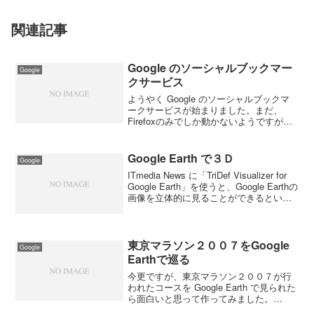
関連記事
Google のソーシャルブックマー
Google
クサービス
ようやく Google のソーシャルブックマ
ークサービスが始まりました。まだ、
Firefoxのみでしか動かないようですがと
りあえずスタートですね。使い勝手も悪
いし、重いのでまだ使い物にはなりませ
ん。正式の日本語対応になるのはまだ先
Google Earth で３Ｄ
Google
ですね。 ...
ITmedia News に「TriDef Visualizer for
Google Earth」を使うと、Google Earthの
画像を立体的に見ることができるとい
う。という記事があった。３Ｄディスプ
レイか、３Ｄ眼鏡を使うと立体的な ...
東京マラソン２００７をGoogle
Google
Earthで巡る
今更ですが、東京マラソン２００７が行
われたコースを Google Earth で見られた
ら面白いと思って作ってみました。
Google Earth で箱根駅伝のコースを巡る