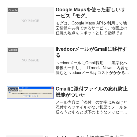
で使い方を覚えたので今度は時間が掛か
らなかったですね。 使い方は東京...
Google Mapsを使った新しいサ
Google
ービス「モグ」
モグは、Google Maps APIを利用して地
図情報を共有できるサービス。地図上の
任意の地点をスポットとして登録できる
ほか、その位置で行なわれるイベントも
登録可能。また、地図上の範囲を指定し
ておき、範囲内のスポットやイベント情
livedoorメールがGmailに移行す
Google
報を一括し...
る
livedoorメールにGmail採用 「黒字化へ
最後の一押し」 - ITmedia News 内容を
読むとlivedoorメールはコストがかかるわ
りに収益が上がらないと言うことでメー
ルシステムをGmailに移行するという。メ
ールアドレスは...
Gmailに添付ファイルの忘れ防止
Google
機能がついた
メール内容に「添付」の文字はあるけど
添付するファイルがない状態でメールを
送ろうとすると以下のようなメッセージ
が表示されました。これまで、何度も添
付忘れがあったのですが文章に「添付」
を入れておけば忘れ防止になります
ね。 慌てているときによく忘...