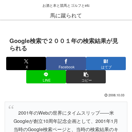
お酒と本と競馬とゴルフとetc
馬に蹴られて
Google検索で２００１年の検索結果が見
られる
X
Facebook
はてブ
LINE
コピー
2008.10.03
2001年のWebの世界にタイムスリップ――米
Googleが創立10周年記念企画として、2001年1月
当時のGoogle検索ページと、当時の検索結果のキ